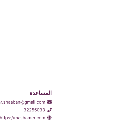
المساعدة
far.shaaban@gmail.com
32255033
https://mashamer.com