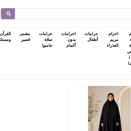
احرام
حرامات
احرامات
حرامات
مشمر
القرأن
مريم
أطفال
بدون
صلاة
قصير
ومستلز
العذراء
أكمام
جامبوا
س
175 (
)