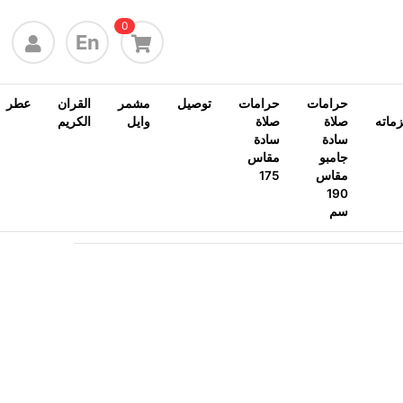
0
En
حرامات
حرامات
توصيل
مشمر
القران
عطر
ماته
صلاة
صلاة
وايل
الكريم
سادة
سادة
جامبو
مقاس
مقاس
175
190
سم