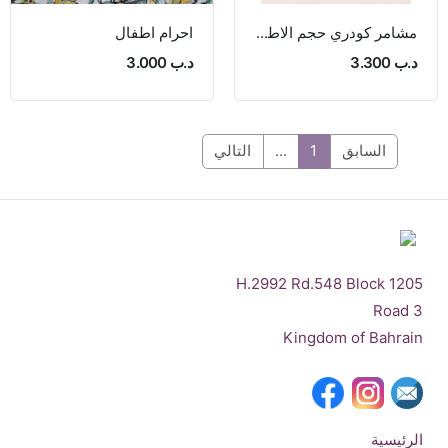
مشامر كودري حجم الاطفال مقاس 52 الى 54
احرام اطفال
د.ب 3.300
د.ب 3.000
السابق
1
...
التالي
H.2992 Rd.548 Block 1205
Road 3
Kingdom of Bahrain
الرئيسية