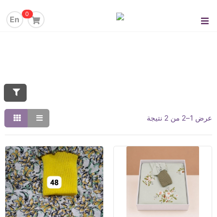
0
En
عرض 1–2 من 2 نتيجة